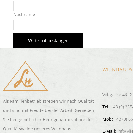
Nachname
Widerruf bestätigen
WEINBAU &
Veitgasse 46, 
Als Familienbetrieb streben wir nach Qualität
Tel:
+43 (0) 255
und sind mit Freude bei der Arbeit. Genießen
Mob:
+43 (0) 6
Sie bei gemütlicher Heurigenatmosphäre die
Qualitätsweine unseres Weinbaus.
E-Mail:
info@li