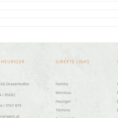
 HEURIGER
DIREKTE LINKS
2165 Drasenhofen
Familie
Weinbau
4 / 85682
Heuriger
64 / 3767 879
Termine
enerwein.at